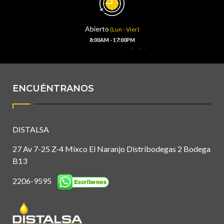
Abierto
(Lun - Vier)
8:00AM - 17:00PM
(Sábado)
8:00AM - 13:00PM
ENCUÉNTRANOS
DISTALSA
27 Av 7-25 Z-4 Mixco El Naranjo Distribodegas 2 Bodega
B13
2206-9595